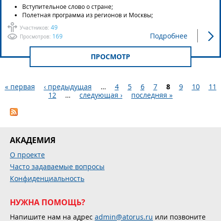
Вступительное слово о стране;
Полетная программа из регионов и Москвы;
49
Участников:
Подробнее
169
Просмотров:
ПРОСМОТР
« первая
‹ предыдущая
…
4
5
6
7
8
9
10
11
12
…
следующая ›
последняя »
Страницы
АКАДЕМИЯ
О проекте
Часто задаваемые вопросы
Конфиденциальность
НУЖНА ПОМОЩЬ?
Напишите нам на адрес
admin@atorus.ru
или позвоните