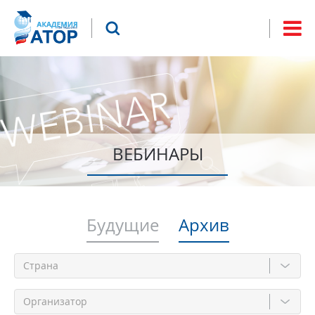
Jump to navigation
Что будем искать?
Форма
поиска
ВЕБИНАРЫ
Будущие
Архив