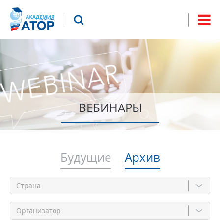
Jump to navigation
Что будем искать?
Форма
поиска
ВЕБИНАРЫ
Будущие
Архив