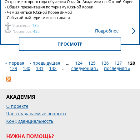
Открытие второго года обучения Онлайн Академии по Южной Корее.
- Общая презентация по туризму Южной Кореи
- Чем заняться Южной Корее Зимой
- Событийный туризм и фестивали
135
Участников:
Подробнее
425
Просмотров:
ПРОСМОТР
« первая
‹ предыдущая
…
124
125
126
127
128
129
130
131
132
…
следующая ›
последняя »
Страницы
АКАДЕМИЯ
О проекте
Часто задаваемые вопросы
Конфиденциальность
НУЖНА ПОМОЩЬ?