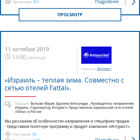
Подробнее
401
Просмотров:
ПРОСМОТР
11 октября 2019
13:00
(
пятница
)
Интурист
Компания:
«Израиль – теплая зима. Совместно с
сетью отелей Fattal».
Ведущий:
Волкова Мария ,Брулина Александра , Руководитель направления
Израиль «Туроператор Интурист».Представитель израильской сети отелей
«Fattal» в России
Мы расскажем об особенностях направления и специфике продаж
- представим полетную программу и продукт компании «Интурист»
50
Участников:
Подробнее