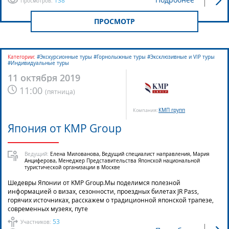
138
Просмотров:
ПРОСМОТР
Категории:
#Экскурсионные туры #Горнолыжные туры #Эксклюзивные и VIP туры
#Индивидуальные туры
11 октября 2019
11:00
(
пятница
)
КМП групп
Компания:
Япония от KMP Group
Ведущий:
Елена Милованова, Ведущий специалист направления, Мария
Анциферова, Менеджер Представительства Японской национальной
туристической организации в Москве
Шедевры Японии от KMP Group.Мы поделимся полезной
информацией о визах, сезонности, проездных билетах JR Pass,
горячих источниках, расскажем о традиционной японской трапезе,
современных музеях, путе
53
Участников: