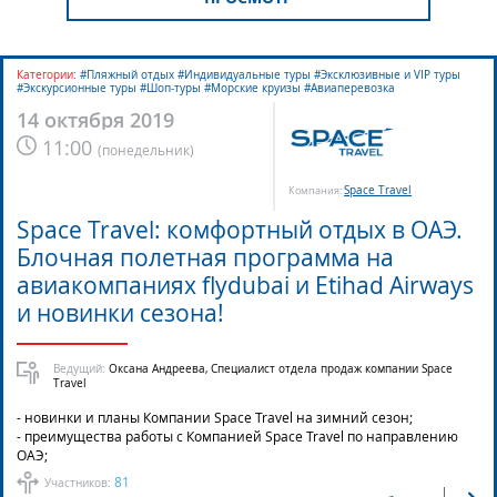
Категории:
#Пляжный отдых #Индивидуальные туры #Эксклюзивные и VIP туры
#Экскурсионные туры #Шоп-туры #Морские круизы #Авиаперевозка
14 октября 2019
11:00
(
понедельник
)
Space Travel
Компания:
Space Travel: комфортный отдых в ОАЭ.
Блочная полетная программа на
авиакомпаниях flydubai и Etihad Airways
и новинки сезона!
Ведущий:
Оксана Андреева, Специалист отдела продаж компании Space
Travel
- новинки и планы Компании Space Travel на зимний сезон;
- преимущества работы с Компанией Space Travel по направлению
ОАЭ;
81
Участников: