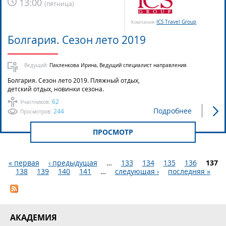
13:00
(
пятница
)
ICS Travel Group
Компания:
Болгария. Сезон лето 2019
Ведущий:
Пакленкова Ирина, Ведущий специалист направления
Болгария. Сезон лето 2019. Пляжный отдых,
детский отдых, новинки сезона.
62
Участников:
Подробнее
244
Просмотров:
ПРОСМОТР
« первая
‹ предыдущая
…
133
134
135
136
137
138
139
140
141
…
следующая ›
последняя »
Страницы
АКАДЕМИЯ