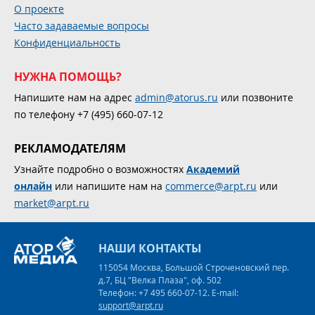
О проекте
Часто задаваемые вопросы
Конфиденциальность
НУЖНА ПОМОЩЬ?
Напишите нам на адрес
admin@atorus.ru
или позвоните
по телефону +7 (495) 660-07-12
РЕКЛАМОДАТЕЛЯМ
Узнайте подробно о возможностях
Академий
онлайн
или напишите нам на
commerce@arpt.ru
или
market@arpt.ru
НАШИ КОНТАКТЫ
115054 Москва, Большой Строченовский пер.
д.7, БЦ "Велка Плаза", оф. 502
Телефон: +7 495 660-07-12. E-mail:
support@arpt.ru