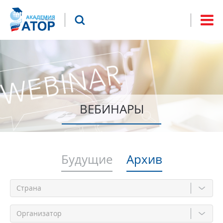
Jump to navigation
Что будем искать?
Форма
поиска
ВЕБИНАРЫ
Будущие
Архив