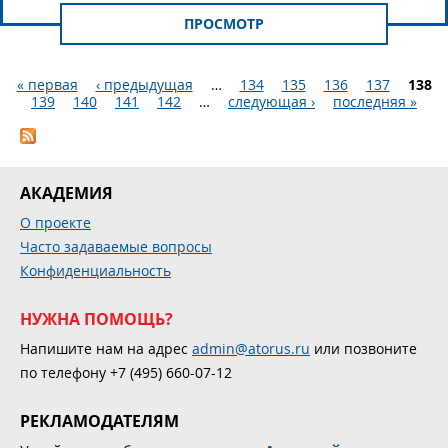
ПРОСМОТР
« первая
‹ предыдущая
…
134
135
136
137
138
139
140
141
142
…
следующая ›
последняя »
Страницы
АКАДЕМИЯ
О проекте
Часто задаваемые вопросы
Конфиденциальность
НУЖНА ПОМОЩЬ?
Напишите нам на адрес
admin@atorus.ru
или позвоните
по телефону +7 (495) 660-07-12
РЕКЛАМОДАТЕЛЯМ