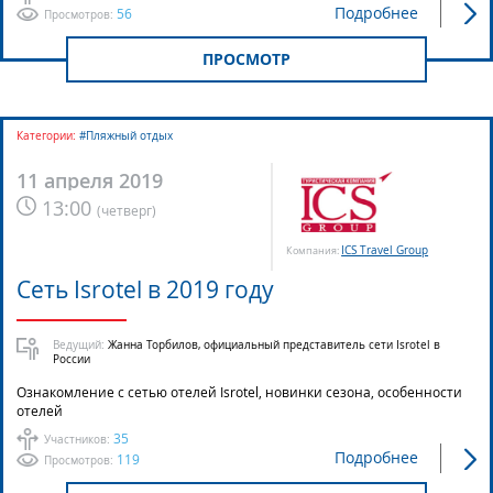
Подробнее
56
Просмотров:
ПРОСМОТР
Категории:
#Пляжный отдых
11 апреля 2019
13:00
(
четверг
)
ICS Travel Group
Компания:
Сеть Isrotel в 2019 году
Ведущий:
Жанна Торбилов, официальный представитель сети Isrotel в
России
Ознакомление с сетью отелей Isrotel, новинки сезона, особенности
отелей
35
Участников:
Подробнее
119
Просмотров: