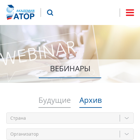
Jump to navigation
Что будем искать?
Форма
поиска
ВЕБИНАРЫ
Будущие
Архив