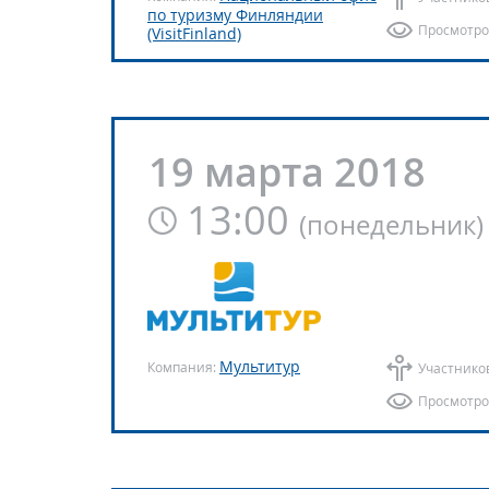
по туризму Финляндии
Просмотро
(VisitFinland)
19 марта 2018
13:00
(
понедельник
)
Мультитур
Компания:
Участнико
Просмотро