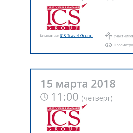
ICS Travel Group
Компания:
Участнико
Просмотро
15 марта 2018
11:00
(
четверг
)