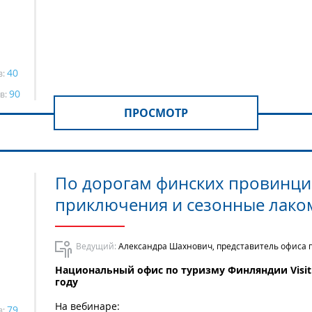
40
в:
90
в:
ПРОСМОТР
По дорогам финских провинций
приключения и сезонные лако
Ведущий:
Александра Шахнович, представитель офиса по
Национальный офис по туризму Финляндии VisitF
году
На вебинаре:
79
в: