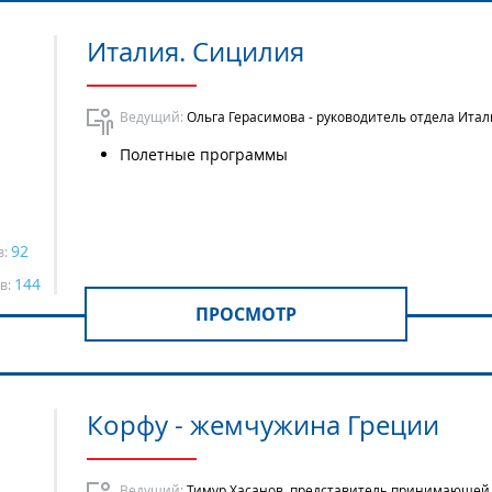
Италия. Сицилия
Ведущий:
Ольга Герасимова - руководитель отдела Ита
Полетные программы
92
в:
144
в:
ПРОСМОТР
Корфу - жемчужина Греции
Ведущий:
Тимур Хасанов, представитель принимающей