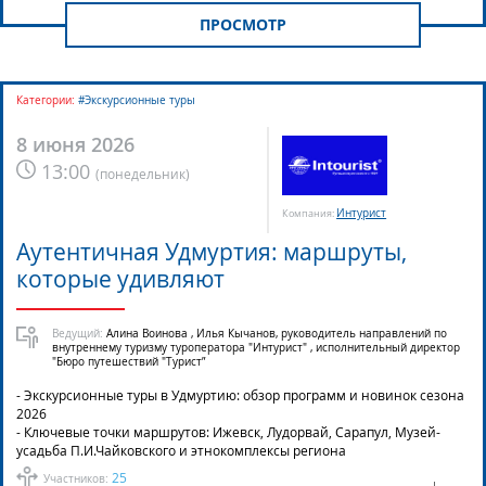
ПРОСМОТР
Категории:
#Экскурсионные туры
8 июня 2026
13:00
(
понедельник
)
Интурист
Компания:
Аутентичная Удмуртия: маршруты,
которые удивляют
Ведущий:
Алина Воинова , Илья Кычанов, руководитель направлений по
внутреннему туризму туроператора "Интурист" , исполнительный директор
"Бюро путешествий "Турист”
- Экскурсионные туры в Удмуртию: обзор программ и новинок сезона
2026
- Ключевые точки маршрутов: Ижевск, Лудорвай, Сарапул, Музей-
усадьба П.И.Чайковского и этнокомплексы региона
25
Участников: