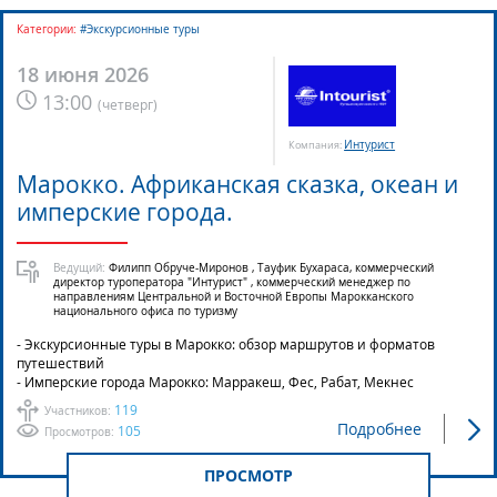
Категории:
#Экскурсионные туры
18 июня 2026
13:00
(
четверг
)
Интурист
Компания:
Марокко. Африканская сказка, океан и
имперские города.
Ведущий:
Филипп Обруче-Миронов , Тауфик Бухараса, коммерческий
директор туроператора "Интурист" , коммерческий менеджер по
направлениям Центральной и Восточной Европы Марокканского
национального офиса по туризму
- Экскурсионные туры в Марокко: обзор маршрутов и форматов
путешествий
- Имперские города Марокко: Марракеш, Фес, Рабат, Мекнес
119
Участников:
Подробнее
105
Просмотров:
ПРОСМОТР