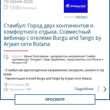
19 июня 2026
13:00
(
пятница
)
Интурист
Компания:
Стамбул: Город двух континентов и
комфортного отдыха. Совместный
вебинар с отелями Burgu and Tango by
Arjaan сети Rotana
Ведущий:
Ирина Полетайкина - руководитель направления Стамбул
туроператора "Интурист", Надя Щербакова, , представитель сети Rotana в
России и СНГ
- Стамбул как круглогодичное направление: экскурсии, шопинг и city
break
- Презентация отелей Burgu and Tango by Arjaan сети Rotana
68
Участников:
Подробнее
164
Просмотров:
ПРОСМОТР