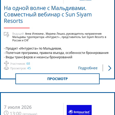
На одной волне с Мальдивами.
Совместный вебинар с Sun Siyam
Resоrts
Ведущий:
Анна Илюхина , Марина Ляшко, руководитель направления
Мальдивы туроператора «Интурист» , представитель Sun Siyam Resorts в
России и СНГ
- Продукт «Интуриста» по Мальдивам,
- Полетная программа, правила въезда, особенности бронирования
- Виды трансферов и нюансы бронирований
68
Участников:
Подробнее
45
Просмотров:
ПРОСМОТР
7 июля 2026
13:00
(
вторник
)