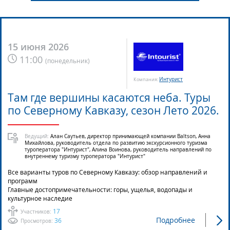
15 июня 2026
11:00
(
понедельник
)
Интурист
Компания:
Там где вершины касаются неба. Туры
по Северному Кавказу, сезон Лето 2026.
Ведущий:
Алан Саутьев, директор принимающей компании Baltson, Анна
Михайлова, руководитель отдела по развитию экскурсионного туризма
туроператора "Интурист", Алина Воинова, руководитель направлений по
внутреннему туризму туроператора "Интурист"
Все варианты туров по Северному Кавказу: обзор направлений и
программ
Главные достопримечательности: горы, ущелья, водопады и
культурное наследие
17
Участников:
Подробнее
36
Просмотров: