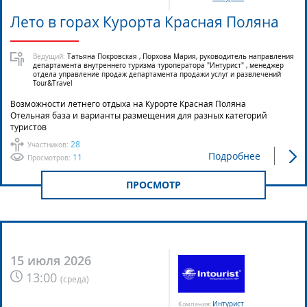
Лето в горах Курорта Красная Поляна
Ведущий:
Татьяна Покровская , Порхова Мария, руководитель направления
департамента внутреннего туризма туроператора "Интурист" , менеджер
отдела управление продаж департамента продажи услуг и развлечений
Tour&Travel
Возможности летнего отдыха на Курорте Красная Поляна
Отельная база и варианты размещения для разных категорий
туристов
28
Участников:
Подробнее
11
Просмотров:
ПРОСМОТР
15 июля 2026
13:00
(
среда
)
Интурист
Компания: