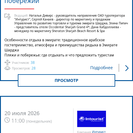
побережий
Ведущий:
Наталья Дивирс - руководитель направления ОАЭ туроператора
"Интурист", Сергей Канаев - директор по маркетингу и продажам
Управления по развитию торговли и туризма эмирата Шарджа, Элина Пипич
- представитель отеля Occidental Sharjah Grand 4*, Дана Кабдоллаева -
менеджер по маркетингу Sheraton Sharjah Beach Resort & Spa
Особенности отдыха в эмирате: традиционное арабское
гостеприимство, атмосфера и преимущества ридыха в Эмирате
Шарджа
Пляжи и побережье: где отдыхать и что предложить туристам
38
Участников:
Подробнее
28
Просмотров:
ПРОСМОТР
20 июля 2026
11:00
(
понедельник
)
Интурист
Компания: