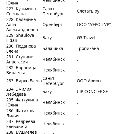
Челябинск
.
Юлия
227. Кузьмина
Санкт-
Слетать.ру
Светлана
Петербург
228. Каледина
Алла
Оренбург
ООО "АЭРО-ТУР"
Александровна
229. Shaulova
Баку
G5 Travel
Fidan
230. Педанова
Балашиха
Тропикана
Елена
231. Ступчик
Челябинск
.
Анастасия
232. Бараница
Челябинск
.
Виолетта
Санкт-
233. Вирко Елена
ООО Авион
Петербург
234. Эмилия
Баку
CIP CONCIERGE
Лебедева
235. Фаткулина
Челябинск
.
Юлия
236. Фатихова
Челябинск
.
Лилия
237. Редреева
Челябинск
.
Елизавета
238. Бушмелев