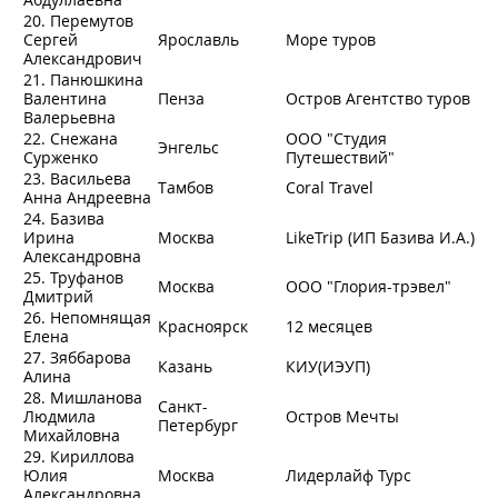
20. Перемутов
Сергей
Ярославль
Море туров
Александрович
21. Панюшкина
Валентина
Пенза
Остров Агентство туров
Валерьевна
22. Снежана
ООО "Студия
Энгельс
Сурженко
Путешествий"
23. Васильева
Тамбов
Coral Travel
Анна Андреевна
24. Базива
Ирина
Москва
LikeTrip (ИП Базива И.А.)
Александровна
25. Труфанов
Москва
ООО "Глория-трэвел"
Дмитрий
26. Непомнящая
Красноярск
12 месяцев
Елена
27. Зяббарова
Казань
КИУ(ИЭУП)
Алина
28. Мишланова
Санкт-
Людмила
Остров Мечты
Петербург
Михайловна
29. Кириллова
Юлия
Москва
Лидерлайф Турс
Александровна