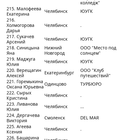
колледж"
215. Малофеева
Челябинск
ЮУГК
Екатерина
216.
Холмогорова
Челябинск
.
Дарья
217. Сукачев
Челябинск
ЮУГК
Арсений
218. Синицына
Нижний
ООО "Место под
Яна
Новгород
солнцем"
219. Маджуга
Челябинск
ЮУГК
Юлия
220. Верещагин
OOO "Клуб
Екатеринбург
Алексей
путешествий"
221. Горемыкина
Одинцово
ТУРБЮРО
Оксана Юрьевна
222. Сырых
Челябинск
.
Кристина
223. Ливанова
Челябинск
...
Юлия
224. Дергачева
Смоленск
DEL MAR
Виктория
225. Агеева
Челябинск
.
Ксения
226. Башарина