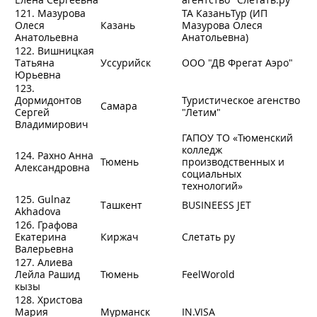
121. Мазурова
ТА КазаньТур (ИП
Олеся
Казань
Мазурова Олеся
Анатольевна
Анатольевна)
122. Вишницкая
Татьяна
Уссурийск
ООО "ДВ Фрегат Аэро"
Юрьевна
123.
Дормидонтов
Туристическое агенство
Самара
Сергей
"Летим"
Владимирович
ГАПОУ ТО «Тюменский
колледж
124. Рахно Анна
Тюмень
производственных и
Александровна
социальных
технологий»
125. Gulnaz
Ташкент
BUSINEESS JET
Akhadova
126. Графова
Екатерина
Киржач
Слетать ру
Валерьевна
127. Алиева
Лейла Рашид
Тюмень
FeelWorold
кызы
128. Христова
Мария
Мурманск
IN.VISA