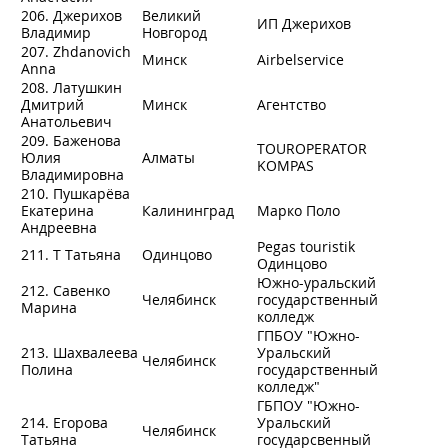
206. Джерихов
Великий
ИП Джерихов
Владимир
Новгород
207. Zhdanovich
Минск
Airbelservice
Anna
208. Латушкин
Дмитрий
Минск
Агентство
Анатольевич
209. Баженова
TOUROPERATOR
Юлия
Алматы
KOMPAS
Владимировна
210. Пушкарёва
Екатерина
Калининград
Марко Поло
Андреевна
Pegas touristik
211. Т Татьяна
Одинцово
Одинцово
Южно-уральский
212. Савенко
Челябинск
государственный
Марина
колледж
ГПБОУ "Южно-
213. Шахвалеева
Уральский
Челябинск
Полина
государственный
колледж"
ГБПОУ "Южно-
214. Егорова
Уральский
Челябинск
Татьяна
государсвенный