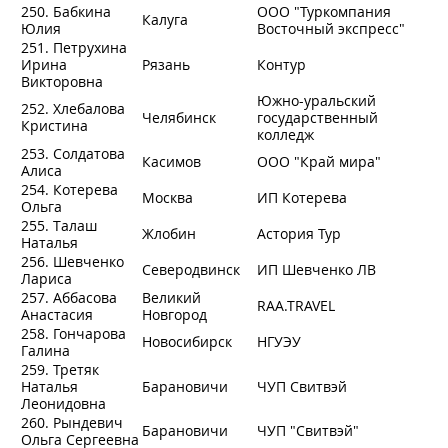
250. Бабкина
ООО "Туркомпания
Калуга
Юлия
Восточный экспресс"
251. Петрухина
Ирина
Рязань
Контур
Викторовна
Южно-уральский
252. Хлебалова
Челябинск
государственный
Кристина
колледж
253. Солдатова
Касимов
ООО "Край мира"
Алиса
254. Котерева
Москва
ИП Котерева
Ольга
255. Талаш
Жлобин
Астория Тур
Наталья
256. Шевченко
Северодвинск
ИП Шевченко ЛВ
Лариса
257. Аббасова
Великий
RAA.TRAVEL
Анастасия
Новгород
258. Гончарова
Новосибирск
НГУЭУ
Галина
259. Третяк
Наталья
Барановичи
ЧУП Свитвэй
Леонидовна
260. Рындевич
Барановичи
ЧУП "Свитвэй"
Ольга Сергеевна