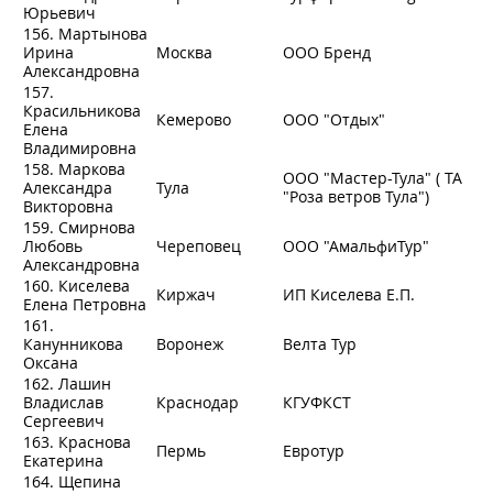
Юрьевич
156. Мартынова
Ирина
Москва
ООО Бренд
Александровна
157.
Красильникова
Кемерово
ООО "Отдых"
Елена
Владимировна
158. Маркова
ООО "Мастер-Тула" ( ТА
Александра
Тула
"Роза ветров Тула")
Викторовна
159. Смирнова
Любовь
Череповец
ООО "АмальфиТур"
Александровна
160. Киселева
Киржач
ИП Киселева Е.П.
Елена Петровна
161.
Канунникова
Воронеж
Велта Тур
Оксана
162. Лашин
Владислав
Краснодар
КГУФКСТ
Сергеевич
163. Краснова
Пермь
Евротур
Екатерина
164. Щепина