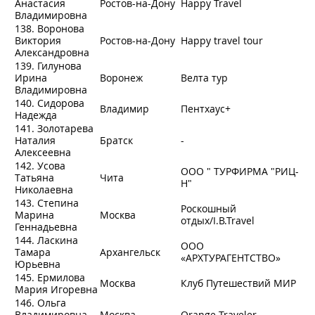
Анастасия
Ростов-на-Дону
Happy Travel
Владимировна
138. Воронова
Виктория
Ростов-на-Дону
Happy travel tour
Александровна
139. Гилунова
Ирина
Воронеж
Велта тур
Владимировна
140. Сидорова
Владимир
Пентхаус+
Надежда
141. Золотарева
Наталия
Братск
-
Алексеевна
142. Усова
ООО " ТУРФИРМА "РИЦ-
Татьяна
Чита
Н"
Николаевна
143. Степина
Роскошный
Марина
Москва
отдых/I.B.Travel
Геннадьевна
144. Ласкина
ООО
Тамара
Архангельск
«АРХТУРАГЕНТСТВО»
Юрьевна
145. Ермилова
Москва
Клуб Путешествий МИР
Мария Игоревна
146. Ольга
Владимировна
Москва
Orange Traveler