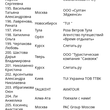
Сергеевна
195. Васильева
ООО «Султан
Татьяна
Москва
Эйдженси»
Александровна
196. Лавренова,
Новосибирск
"TUI "
Рината
197. Инга
Тула
Роза Ветров Тула
198. Хапилина
Агентство путешествий
Орёл
Ольга
«Время отдыхать»
199. Черпакова
Курск
Слетать.ру
Любовь
200. Шастова
ООО "Туристическая
Дарья
Тверь
компания "Саквояж"
Владимировна
201. Николаенко
Курск
Слетать.ру
Кристина
202. Арсентьева
Александра
Киев
TUI Украина ТОВ ТТВК
Николаевна
203. Ибрагимова
ТАШКЕНТ
AVIATOUR
Оюн
204. Ли
Алма-Ата
Поехали с нами!
Анжелика
205. Косинец
Москва
PAC Group Moscow
Анастасия