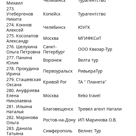
Челябинск
Турагентство
Михаил
273.
Утебергенов
Копейск
Турагентство
Никита
274. Коннов
Челябинск
ЮУГК
Алексей
275. Косолапов
Москва
МГИФКСиТ
Александр
276. Шелухина
Санкт-
ООО Квазар-Тур
Ольга Петровна
Петербург
277. Панина
Воронеж
Велта тур
Юлия
278. Прокудина
Первоуральск
РивьераТур
Ирина
279. Сташевская
Кривой Рог
ТА " Планета"
Оксана
280. Ануфриева
Елена
Москва
Reko travel
Николаевна
281. Ильина
Благовещенск
Тревел агент Натали
Наталья
282. Маринова
Ростов-на-Дону
ИП Маринова О.В.
Ольга
283. Данила
Симферополь
Велнес Тур
Татьяна