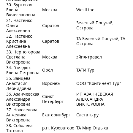
30. Буртовая
Елена
Москва
WestLine
Вячеславовна
31. Настенко
Зеленый Попугай,
Ольга
Саратов
Острова
Алексеевна
32. Настенко
ТА Зеленый Попугай, ТА
Кристина
Саратов
Острова
Алексеевна
33. Черногорова
Светлана
Москва
эйпл-травел
Викторовна
34. Гниздюх
Орёл
ТАТИ Тур
Елена Петровна
35. Зайцева
Анастасия
Воронеж
ООО "Континент-Тур"
Леонидовна
36. Азанчевская
ИП АЗАНЧЕВСКАЯ
Санкт-
Александра
АЛЕКСАНДРА
Петербург
Викторовна
ВИКТОРОВНА
37. Новоселова
Анжелика
Екатеринбург
Слетать.ру
Викторовна
38. Соболева
р.п. Кузоватово
ТА Мир Отдыха
Татьяна