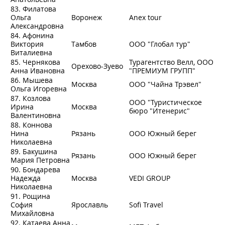
83. Филатова
Ольга
Воронеж
Anex tour
Александровна
84. Афонина
Виктория
Тамбов
ООО "Глобал тур"
Виталиевна
85. Чернякова
Турагентство Велл, ООО
Орехово-Зуево
Анна Ивановна
"ПРЕМИУМ ГРУПП"
86. Мышева
Москва
ООО "Чайна Трэвел"
Ольга Игоревна
87. Козлова
ООО "Туристическое
Ирина
Москва
бюро "Итенерис"
Валентиновна
88. Коннова
Нина
Рязань
OOO Южный берег
Николаевна
89. Бакушина
Рязань
ООО Южный берег
Мария Петровна
90. Бондарева
Надежда
Москва
VEDI GROUP
Николаевна
91. Рощина
София
Ярославль
Sofi Travel
Михайловна
92. Катаева Анна