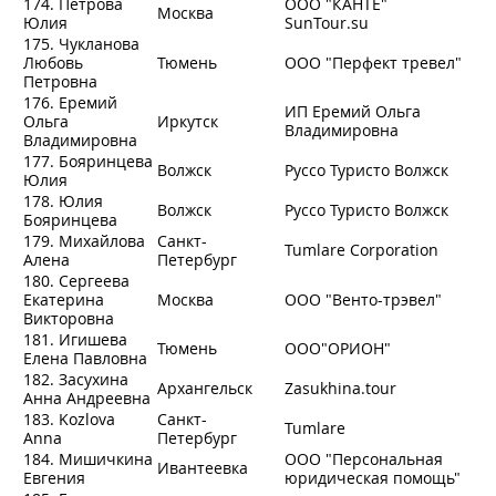
174. Петрова
ООО "КАНТЕ"
Москва
Юлия
SunTour.su
175. Чукланова
Любовь
Тюмень
ООО "Перфект тревел"
Петровна
176. Еремий
ИП Еремий Ольга
Ольга
Иркутск
Владимировна
Владимировна
177. Бояринцева
Волжск
Руссо Туристо Волжск
Юлия
178. Юлия
Волжск
Руссо Туристо Волжск
Бояринцева
179. Михайлова
Санкт-
Tumlare Corporation
Алена
Петербург
180. Сергеева
Екатерина
Москва
ООО "Венто-трэвел"
Викторовна
181. Игишева
Тюмень
OOO"ОРИОН"
Елена Павловна
182. Засухина
Архангельск
Zasukhina.tour
Анна Андреевна
183. Kozlova
Санкт-
Tumlare
Anna
Петербург
184. Мишичкина
ООО "Персональная
Ивантеевка
Евгения
юридическая помощь"