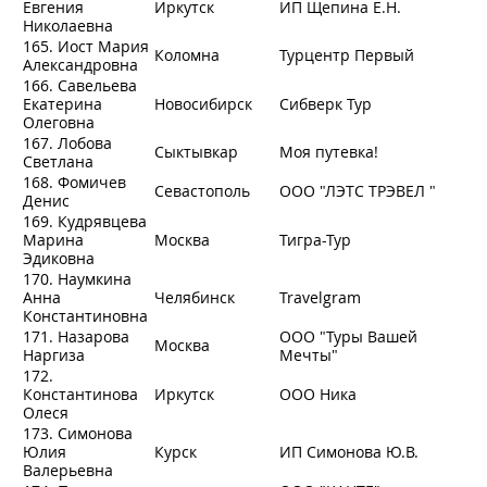
Евгения
Иркутск
ИП Щепина Е.Н.
Николаевна
165. Иост Мария
Коломна
Турцентр Первый
Александровна
166. Савельева
Екатерина
Новосибирск
Сибверк Тур
Олеговна
167. Лобова
Сыктывкар
Моя путевка!
Светлана
168. Фомичев
Севастополь
ООО "ЛЭТС ТРЭВЕЛ "
Денис
169. Кудрявцева
Марина
Москва
Тигра-Тур
Эдиковна
170. Наумкина
Анна
Челябинск
Travelgram
Константиновна
171. Назарова
ООО "Туры Вашей
Москва
Наргиза
Мечты"
172.
Константинова
Иркутск
ООО Ника
Олеся
173. Симонова
Юлия
Курск
ИП Симонова Ю.В.
Валерьевна