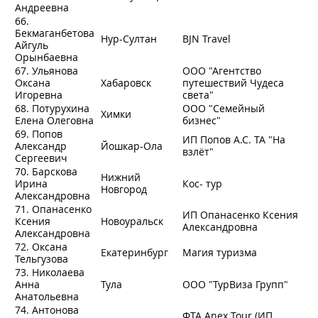
Андреевна
66.
Бекмаганбетова
Нур-Султан
BJN Travel
Айгуль
Орынбаевна
67. Ульянова
ООО "Агентство
Оксана
Хабаровск
путешествий Чудеса
Игоревна
света"
68. Потурухина
ООО "Семейный
Химки
Елена Олеговна
бизнес"
69. Попов
ИП Попов А.С. ТА "На
Александр
Йошкар-Ола
взлёт"
Сергеевич
70. Барскова
Нижний
Ирина
Кос- тур
Новгород
Александровна
71. Опанасенко
ИП Опанасенко Ксения
Ксения
Новоуральск
Александровна
Александровна
72. Оксана
Екатеринбург
Магия туризма
Тельгузова
73. Николаева
Анна
Тула
ООО "ТурВиза Групп"
Анатольевна
74. Антонова
ФТА Anex Tour (ИП