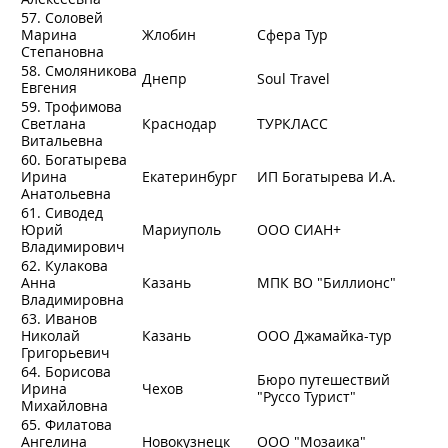
57. Соловей
Марина
Жлобин
Сфера Тур
Степановна
58. Смоляникова
Днепр
Soul Travel
Евгения
59. Трофимова
Светлана
Краснодар
ТУРКЛАСС
Витальевна
60. Богатырева
Ирина
Екатеринбург
ИП Богатырева И.А.
Анатольевна
61. Сиводед
Юрий
Мариуполь
ООО СИАН+
Владимирович
62. Кулакова
Анна
Казань
МПК ВО "Биллионс"
Владимировна
63. Иванов
Николай
Казань
ООО Джамайка-тур
Григорьевич
64. Борисова
Бюро путешествий
Ирина
Чехов
"Руссо Турист"
Михайловна
65. Филатова
Ангелина
Новокузнецк
ООО "Мозаика"