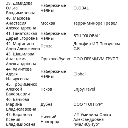
39. Демидова
Набережные
Ольга
GLOBAL
Челны
Владимировна
40. Маслова
Анастасия
Москва
Терра-Минора Тревел
Александровна
41. Ганатовская
Набережные
ВТЦ "GLOBAL"
Дарья Егоровна
Челны
42. Маринина
Дельфин ИП Ползунова
Пенза
Анна Алексеевна
С.В.
43. Шашилова
Анастасия
Орехово-Зуево
ООО ПРЕМИУМ ГРУПП
Александровна
44. Хамитова
Набережные
Аделя
Global
Челны
Ильдусовна
45. Трофименко
Алексей
Псков
EnjoyTravel
Валерьевич
46. Бачкова
Марина
Дубна
ООО "ТОПТУР"
Владиславовна
47. Баранова
ИП Умилина Ольга
Нижний
Ксения
Александровна
Новгород
Владимировна
"Малибу-Тур"