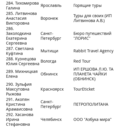
284. Тихомирова
Ярославль
Горящие туры
Галина
285. Литвинова
Туры для своих (ИП
Анастасия
Воронеж
Литвинова А.В.)
Викторовна
286.
Заколодкина
Санкт-
Бюро путешествий
Екатерина
Петербург
"ЛОРИС"
Сергеевна
287. Светлана
Мытищи
Rabbit Travel Agency
Куфтина
288. Кузнецова
Вологда
Red Tour
Юлия Сергеевна
ИП ЕРШОВА Л.Ю. ТА
289. Михницкая
Обнинск
ПЛАНЕТА ЧАЙКИ
Елена
(ОБНИНСК)
290. Зульфия
Максутовна
Красноярск
TourEticket
Рыжова
291. Акопян
Санкт-
Кристина
ПЕТРОПОЛИТАНА
Петербург
Арамаисовна
292. Хасанова
Ирина
Челябинск
ООО "Азбука мира"
Стефановна