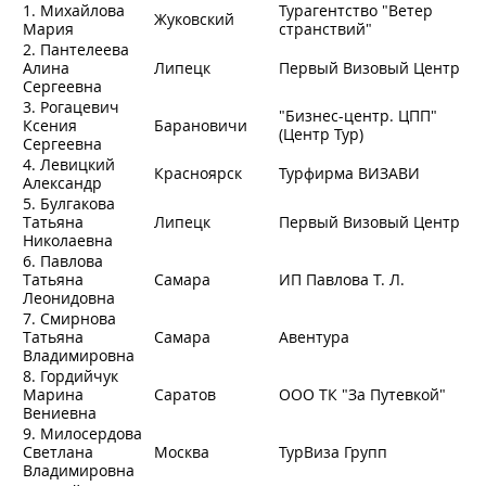
1. Михайлова
Турагентство "Ветер
Жуковский
Мария
странствий"
2. Пантелеева
Алина
Липецк
Первый Визовый Центр
Сергеевна
3. Рогацевич
"Бизнес-центр. ЦПП"
Ксения
Барановичи
(Центр Тур)
Сергеевна
4. Левицкий
Красноярск
Турфирма ВИЗАВИ
Александр
5. Булгакова
Татьяна
Липецк
Первый Визовый Центр
Николаевна
6. Павлова
Татьяна
Самара
ИП Павлова Т. Л.
Леонидовна
7. Смирнова
Татьяна
Самара
Авентура
Владимировна
8. Гордийчук
Марина
Саратов
ООО ТК "За Путевкой"
Вениевна
9. Милосердова
Светлана
Москва
ТурВиза Групп
Владимировна