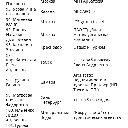
Москва
МГП Арбатская
Павловна
93. Усова Инна
Казань
MEGAPOLIS
Евгеньевна
94. Матвеева
Москва
ICS group travel
Юлия
95. Попова
ПАО "Трубная
Наталья
Москва
металлургическая
Дмитриевна
компания"
96. Каспарян
Краснодар
Отдых и Туризм
Эвелина
97.
Карабановская
ИП Карабановская
Томск
Елена
Елена Андреевна
Андреевна
Агентство
98. Трусина
недвижимости и
Самара
Галина
туризма Премьер (ИП
Трусина Г.П.)
99. Матвеева
Санкт-
Светлана
TUI СПб Максидом
Петербург
Федоровна
100. Ильченко
Минеральные
"Вокруг света" сеть
Лидия
Воды
туристических агентств
Андреевна
101. Гурова