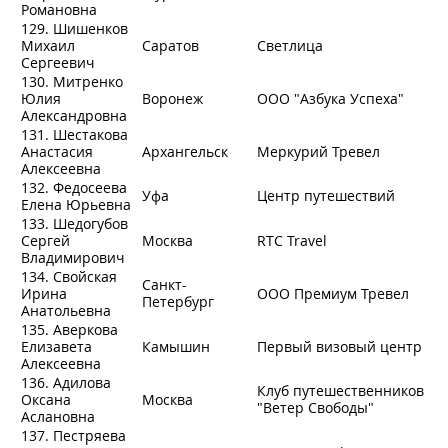
Романовна
129. Шишенков
Михаил
Саратов
Светлица
Сергеевич
130. Митренко
Юлия
Воронеж
OOO "Азбука Успеха"
Александровна
131. Шестакова
Анастасия
Архангельск
Меркурий Тревел
Алексеевна
132. Федосеева
Уфа
Центр путешествий
Елена Юрьевна
133. Шедогубов
Сергей
Москва
RTC Travel
Владимирович
134. Свойская
Санкт-
Ирина
ООО Премиум Тревел
Петербург
Анатольевна
135. Аверкова
Елизавета
Камышин
Первый визовый центр
Алексеевна
136. Адилова
Клуб путешественников
Оксана
Москва
"Ветер Свободы"
Аслановна
137. Пестряева