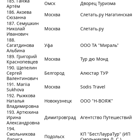
185. Ганжа
Омск
Дворец Туризма
Артём
186. Акоева
Москва
Слетать.ру Нагатинская
Сюзанна
187. Семушкин
Николай
Москва
Слетать.ру
Иванович
188.
Сагатдинова
Уфа
ООО ТА "Мираль"
Альбина
189. Григорий
Москва
Тур дю Монд
Краснопевцев
190. Щепелин
Сергей
Белгород
Алюстар ТУР
Валентинович
191. Mariia
Москва
Sodis Travel
Sukhova
192. Рыжкова
Наталья
Новокузнецк
ООО "Н-ВОЯЖ"
Владимировна
193. Артюхина
Ирина
Димитровград
Агентство Путешествий
Александровна
194.
Смольникова
КП "БестЛаураТур" (ИП
Подольск
Лариса
Смольникова Л. С.)