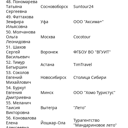
48. Пономарева
Татьяна
Сосновоборск
Suntour24
Сергеевна
49. Фаттахова
Земфира
Уфа
ООО "Аксима+"
Ильясовна
50. Молчанова
Ольга
Москва
Cocotour
Леонидовна
51. Шахов
Сергей
Воронеж
ФГБОУ ВО "ВГУИТ"
Васильевич
52. Тимур
Астана
TimTravel
Батыршин
53. Соколов
Евгений
Новосибирск
Столица Сибири
Михайлович
54. Буркут
Евгения
Минск
ООО "Хомо Туристус"
Дмитриевна
55. Меланич
Таисия
Вытегра
"Лето"
Викторовна
56. Коновалова
Турагентство
Елена
Йошкар-Ола
"Мандариновое лето"
Алексеевна