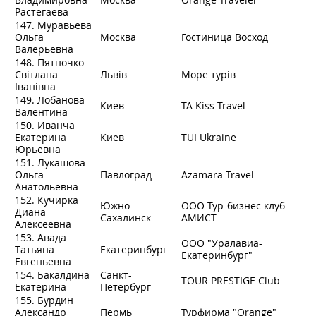
Растегаева
147. Муравьева
Ольга
Москва
Гостиница Восход
Валерьевна
148. Пятночко
Світлана
Львів
Море турів
Іванівна
149. Лобанова
Киев
ТА Kiss Travel
Валентина
150. Иванча
Екатерина
Киев
TUI Ukraine
Юрьевна
151. Лукашова
Ольга
Павлоград
Azamara Travel
Анатольевна
152. Кучирка
Южно-
ООО Тур-бизнес клуб
Диана
Сахалинск
АМИСТ
Алексеевна
153. Авада
ООО "Уралавиа-
Татьяна
Екатеринбург
Екатеринбург"
Евгеньевна
154. Бакалдина
Санкт-
TOUR PRESTIGE Club
Екатерина
Петербург
155. Бурдин
Александр
Пермь
Турфирма "Orange"