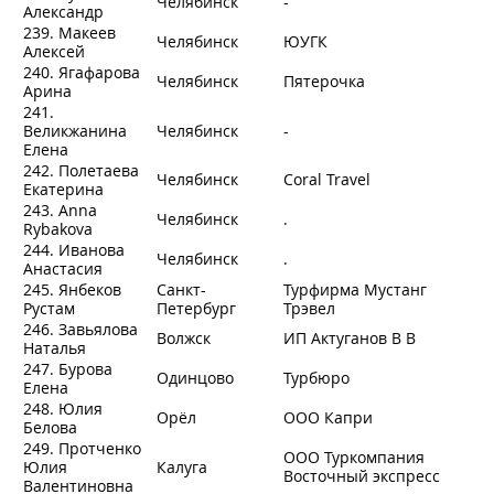
Челябинск
-
Александр
239. Макеев
Челябинск
ЮУГК
Алексей
240. Ягафарова
Челябинск
Пятерочка
Арина
241.
Великжанина
Челябинск
-
Елена
242. Полетаева
Челябинск
Coral Travel
Екатерина
243. Anna
Челябинск
.
Rybakova
244. Иванова
Челябинск
.
Анастасия
245. Янбеков
Санкт-
Турфирма Мустанг
Рустам
Петербург
Трэвел
246. Завьялова
Волжск
ИП Актуганов В В
Наталья
247. Бурова
Одинцово
Турбюро
Елена
248. Юлия
Орёл
ООО Капри
Белова
249. Протченко
ООО Туркомпания
Юлия
Калуга
Восточный экспресс
Валентиновна