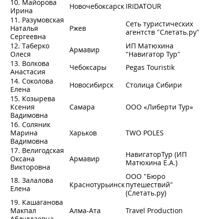
10. Майорова
Новочебоксарск
IRIDATOUR
Ирина
11. Разумовская
Сеть туристических
Наталья
Ржев
агентств "Слетать.ру"
Сергеевна
12. Таберко
ИП Матюхина
Армавир
Олеся
"Навигатор Тур"
13. Волкова
Чебоксары
Pegas Touristik
Анастасия
14. Соколова
Новосибирск
Столица Сибири
Елена
15. Козырева
Ксения
Самара
ООО «Либерти Тур»
Вадимовна
16. Соляник
Марина
Харьков
TWO POLES
Вадимовна
17. Велигодская
НавигаторТур (ИП
Оксана
Армавир
Матюхина Е.А.)
Викторовна
ООО "Бюро
18. Залалова
Краснотурьинск
путешествий"
Елена
(Слетать.ру)
19. Кашаганова
Макпал
Алма-Ата
Travel Production
Абдуллаевна