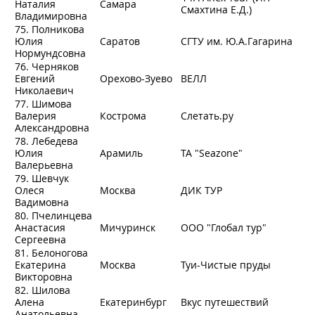
Наталия
Самара
Смахтина Е.Д.)
Владимировна
75. Полникова
Юлия
Саратов
СГТУ им. Ю.А.Гагарина
Нормундсовна
76. Черняков
Евгений
Орехово-Зуево
ВЕЛЛ
Николаевич
77. Шимова
Валерия
Кострома
Слетать.ру
Александровна
78. Лебедева
Юлия
Арамиль
ТА "Seazone"
Валерьевна
79. Шевчук
Олеся
Москва
ДИК ТУР
Вадимовна
80. Пчелинцева
Анастасия
Мичуринск
ООО "Глобал тур"
Сергеевна
81. Белоногова
Екатерина
Москва
Туи-Чистые пруды
Викторовна
82. Шилова
Алена
Екатеринбург
Вкус путешествий
Анатольевна