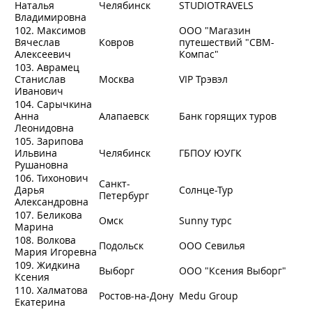
Наталья
Челябинск
STUDIOTRAVELS
Владимировна
102. Максимов
ООО "Магазин
Вячеслав
Ковров
путешествий "СВМ-
Алексеевич
Компас"
103. Аврамец
Станислав
Москва
VIP Трэвэл
Иванович
104. Сарычкина
Анна
Алапаевск
Банк горящих туров
Леонидовна
105. Зарипова
Ильвина
Челябинск
ГБПОУ ЮУГК
Рушановна
106. Тихонович
Санкт-
Дарья
Солнце-Тур
Петербург
Александровна
107. Беликова
Омск
Sunny турс
Марина
108. Волкова
Подольск
ООО Севилья
Мария Игоревна
109. Жидкина
Выборг
ООО "Ксения Выборг"
Ксения
110. Халматова
Ростов-на-Дону
Medu Group
Екатерина