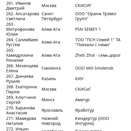
261. Иванов
Москва
СКИСИГ
Дмитрий
262. Апсатарова
Санкт-
ООО "Оранж Трэвел
Светлана
Петербург
Групп"
263.
Митрофанова
Алма-Ата
PSN SEMEY 1
Юлия
264. Салимбаев
ТОО "ПСН Семей 1" ТА
Алма-Ата
Рустем
"Поехали с нами"
265.
Хамидуллина
Алма-Ата
Zheti Zhol - семь дорог
Риналия
266. Мезенцева
Смоленск
OOO Vell-Smolensk
Елена
267. Диниева
Казань
КИУ
Рузиля
268. Екатерина
Москва
СКИСиГ
Париж
269. Клютченя
Минск
Аматур
Сергей
270. Баранова
Ярославль
Яроблтур
Анастасия
271. Мамедова
Нижний
Киндертур (ООО
Наталия
Новгород
Интурно)
272. Ильин