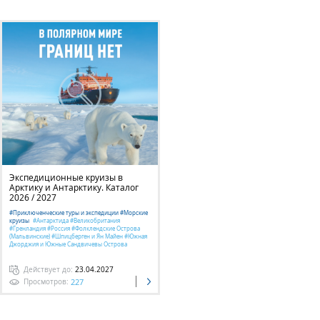
Экспедиционные круизы в
Арктику и Антарктику. Каталог
2026 / 2027
#Приключенческие туры и экспедиции #Морские
круизы
#Антарктида #Великобритания
#Гренландия #Россия #Фолклендские Острова
(Мальвинские) #Шпицберген и Ян Майен #Южная
Джорджия и Южные Сандвичевы Острова
Действует до:
23.04.2027
227
Просмотров: