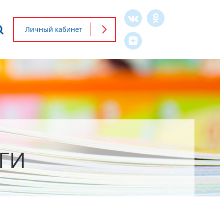
Что будем искать?
Личный кабинет
Форма
поиска
ГИ