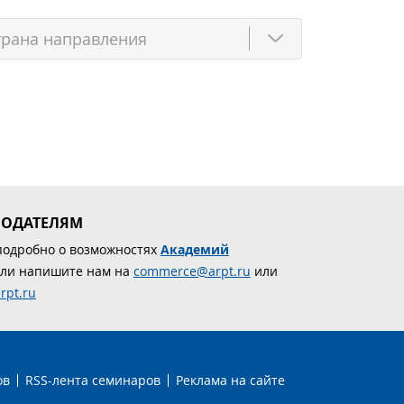
МОДАТЕЛЯМ
подробно о возможностях
Академий
ли напишите нам на
commerce@arpt.ru
или
rpt.ru
ов
RSS-лента семинаров
Реклама на сайте