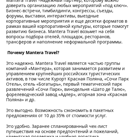
Mantera Travel –надежный партнер, которому можно
доверить организацию любых мероприятий «под ключ».
Бизнес-встречи, тимбилдинги, конгрессы, съезды,
форумы, выставки, интерактивы, выездные
корпоративные мероприятия и еще десятки форматов в
рамках вашей корпоративной культуры, которые помогут
развитию бизнеса. Mantera Travel возьмет на себя
вопросы подбора отелей, площадок, ресторанов,
трансферов и наполнение неформальной программы.
Почему Mantera Travel?
Это надежно. Mantera Travel является частью группы
компаний «Мантера», которая занимается развитием и
управлением крупнейших российских туристических
активов, в том числе Курорт Красная Поляна, «Сочи Парк
Отель», отель «Богатырь», первый тематический парк
развлечений «Сочи Парк», винодельня «Шато де Талю»,
форелеводческий завод «Адлер», игорная зона «Красная
Поляна» и др.
Это выгодно. Возможность сэкономить в пакетных
предложениях от 10 до 35% от стоимости услуг.
Это удобно. Заранее спланированный чек-лист
путешествия на основе предпочтений и пожеланий,
клиентская поддержка и удобная логистика.