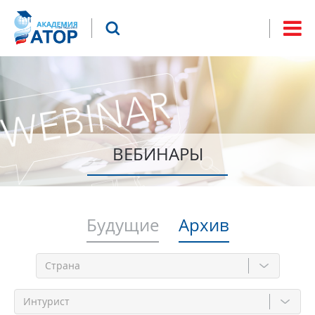
Jump to navigation
Что будем искать?
Форма
поиска
ВЕБИНАРЫ
Будущие
Архив