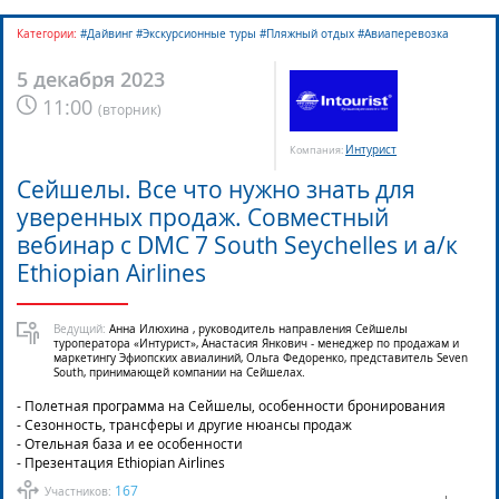
Категории:
#Дайвинг #Экскурсионные туры #Пляжный отдых #Авиаперевозка
5 декабря 2023
11:00
(
вторник
)
Интурист
Компания:
Сейшелы. Все что нужно знать для
уверенных продаж. Совместный
вебинар с DMC 7 South Seychelles и а/к
Ethiopian Airlines
Ведущий:
Анна Илюхина , руководитель направления Сейшелы
туроператора «Интурист», Анастасия Янкович - менеджер по продажам и
маркетингу Эфиопских авиалиний, Ольга Федоренко, представитель Seven
South, принимающей компании на Cейшелах.
- Полетная программа на Сейшелы, особенности бронирования
- Сезонность, трансферы и другие нюансы продаж
- Отельная база и ее особенности
- Презентация Ethiopian Airlines
167
Участников: