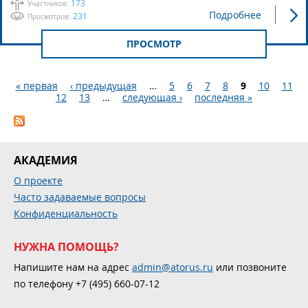
173
Участников:
Подробнее
231
Просмотров:
ПРОСМОТР
« первая
‹ предыдущая
…
5
6
7
8
9
10
11
12
13
…
следующая ›
последняя »
Страницы
АКАДЕМИЯ
О проекте
Часто задаваемые вопросы
Конфиденциальность
НУЖНА ПОМОЩЬ?
Напишите нам на адрес
admin@atorus.ru
или позвоните
по телефону +7 (495) 660-07-12