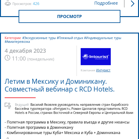
Подробнее
426
Просмотров:
ПРОСМОТР
Категории:
#Экскурсионные туры #Пляжный отдых #Индивидуальные туры
#Авиаперевозка
4 декабря 2023
11:00
(
понедельник
)
Интурист
Компания:
Летим в Мексику и Доминикану.
Совместный вебинар с RCD Hotels.
Ведущий:
Василий Яковлев руководитель направления стран Карибского
бассейна туроператора «Интурист», Роман Цаллагов представитель RCD
Hotels в России, странах Восточной и Северной Европы и Центральной Азии
- Полетная программа в Мексику, правила въезда и другие нюансы
- Полетная программа в Доминикану
- Комбинированные туры Куба+ Мексика и Куба + Доминикана