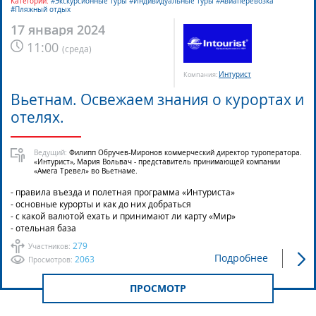
Категории:
#Экскурсионные туры #Индивидуальные туры #Авиаперевозка
#Пляжный отдых
17 января 2024
11:00
(
среда
)
Интурист
Компания:
Вьетнам. Освежаем знания о курортах и
отелях.
Ведущий:
Филипп Обручев-Миронов коммерческий директор туроператора.
«Интурист», Мария Вольвач - представитель принимающей компании
«Амега Тревел» во Вьетнаме.
- правила въезда и полетная программа «Интуриста»
- основные курорты и как до них добраться
- с какой валютой ехать и принимают ли карту «Мир»
- отельная база
279
Участников:
Подробнее
2063
Просмотров:
ПРОСМОТР