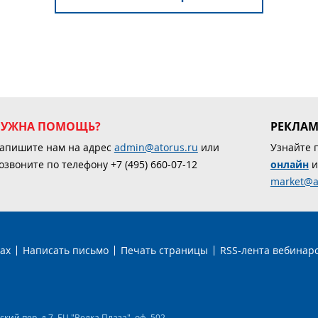
НУЖНА ПОМОЩЬ?
РЕКЛА
апишите нам на адрес
admin@atorus.ru
или
Узнайте 
озвоните по телефону +7 (495) 660-07-12
онлайн
и
market@a
ах
Написать письмо
Печать страницы
RSS-лента вебинар
ий пер. д.7, БЦ "Велка Плаза", оф. 502