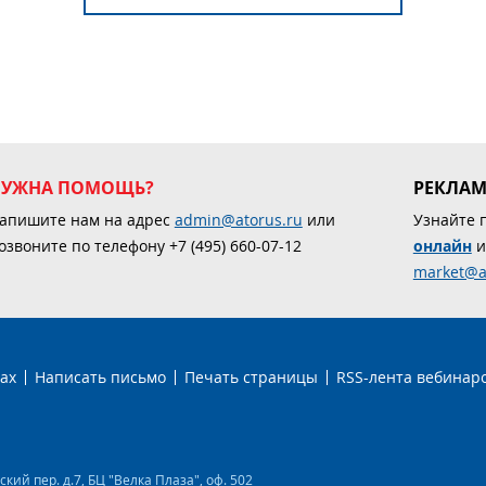
НУЖНА ПОМОЩЬ?
РЕКЛА
апишите нам на адрес
admin@atorus.ru
или
Узнайте 
озвоните по телефону +7 (495) 660-07-12
онлайн
и
market@a
ах
Написать письмо
Печать страницы
RSS-лента вебинар
ий пер. д.7, БЦ "Велка Плаза", оф. 502