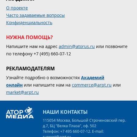
О проекте
Часто задаваемые вопросы
Конфиденциальность
НУЖНА ПОМОЩЬ?
Напишите нам на адрес
admin@atorus.ru
или позвоните
по телефону +7 (495) 660-07-12
РЕКЛАМОДАТЕЛЯМ
Узнайте подробно о возможностях
Академий
онлайн
или напишите нам на
commerce@arpt.ru
или
market@arpt.ru
НАШИ КОНТАКТЫ
115054 Москва, Большой Строченовский пер.
д.7, БЦ "Велка Плаза", оф. 502
Телефон: +7 495 660-07-12. E-mail:
support@arpt.ru