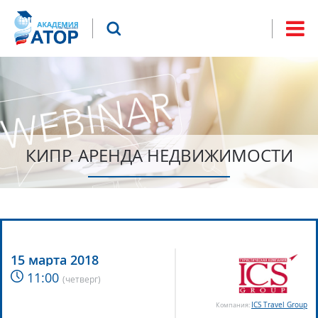
Jump to navigation
Что будем искать?
Форма
поиска
КИПР. АРЕНДА НЕДВИЖИМОСТИ
15 марта 2018
11:00
(
четверг
)
ICS Travel Group
Компания: