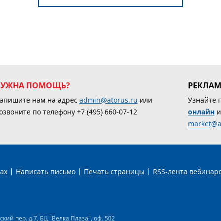
НУЖНА ПОМОЩЬ?
РЕКЛА
апишите нам на адрес
admin@atorus.ru
или
Узнайте 
озвоните по телефону +7 (495) 660-07-12
онлайн
и
market@a
ах
Написать письмо
Печать страницы
RSS-лента вебинар
ий пер. д.7, БЦ "Велка Плаза", оф. 502