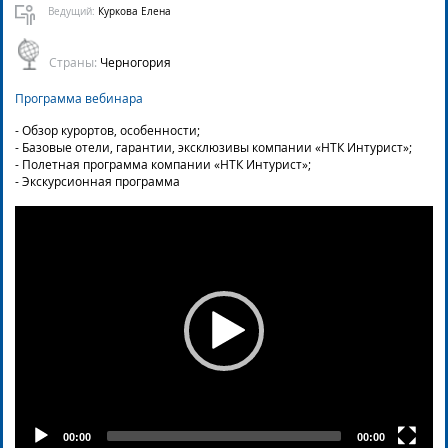
Ведущий:
Куркова Елена
Страны:
Черногория
Программа вебинара
- Обзор курортов, особенности;
- Базовые отели, гарантии, эксклюзивы компании «НТК Интурист»;
- Полетная программа компании «НТК Интурист»;
- Экскурсионная программа
Video
Player
00:00
00:00