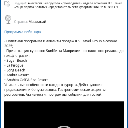
Ведущий:
Анастасия Белорукова - руководитель отдела обучения ICS Travel
Group; Лариса Золотых - представитель сети курортов SUNLife в РФ и СНГ
Страны:
Маврикий
Программа вебинара
- Полетная программа и акценты продаж ICS Travel Group в сезоне
2025;
- Презентация курортов Sunlife на Маврикии - от пляжного релакса до
гольф-страсти:
• Sugar Beach
• La Pirogue
• Long Beach
• Ambre Resort
• Anahita Golf & Spa Resort
Уникальные особенности каждого курорта. Действующие
предложения и бонусы сезона. Гастрономические акценты
ресторанов. Активности, программы, события для гостей.
Video
Player