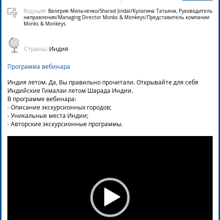
Ведущий:
Валерия Мильченко/Sharad Jindal/Кулагина Татьяна, Руководитель
направления/Managing Director Monks & Monkeys/Представитель компании
Monks & Monkeys
Страны:
Индия
Программа вебинара
Индия летом. Да, Вы правильно прочитали. Открывайте для себя
Индийские Гималаи летом Шарада Индии.
В программе вебинара:
- Описание экскурсионных городов;
- Уникальные места Индии;
- Авторские экскурсионные программы.
Video
Player