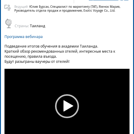
Ведущий:
Юлия Бурсак, Специалист по маркетингу (ТАТ), Язенок Мария,
Руководитель отдела продаж и продвижения, Exotic Voyage Co., Ltd.
Страны:
Таиланд
Программа вебинара
Подведение итогов обучения в академии Таиланда.
Краткий обзор рекомендованных отелей, интересные места к
посещению, правила въезда.
Будут разыграны ваучеры от отелей!
Video
Player