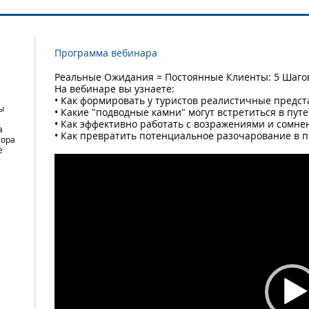
Программа вебинара
Реальные Ожидания = Постоянные Клиенты: 5 Шагов 
На вебинаре вы узнаете:
• Как формировать у туристов реалистичные предст
ы
• Какие "подводные камни" могут встретиться в пут
• Как эффективно работать с возражениями и сомне
а
• Как превратить потенциальное разочарование в 
тора
е
Video
Player