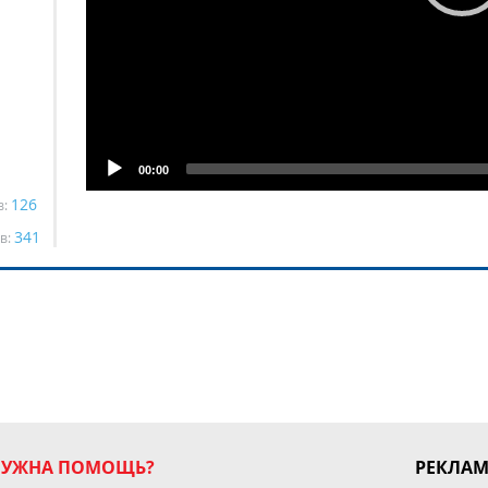
00:00
126
в:
341
в:
НУЖНА ПОМОЩЬ?
РЕКЛА