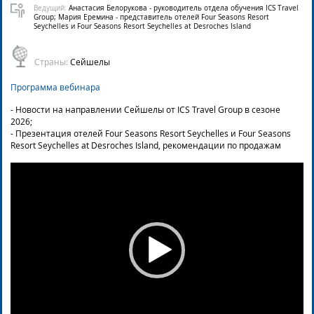
Ведущий:
Анастасия Белорукова - руководитель отдела обучения ICS Travel
Group; Мария Еремина - представитель отелей Four Seasons Resort
Seychelles и Four Seasons Resort Seychelles at Desroches Island
Страны:
Сейшелы
Программа вебинара
- Новости на направлении Сейшелы от ICS Travel Group в сезоне
2026;
- Презентация отелей Four Seasons Resort Seychelles и Four Seasons
Resort Seychelles at Desroches Island, рекомендации по продажам
Video
Player