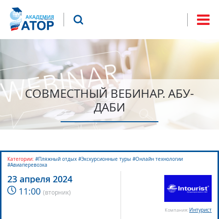
Jump to navigation
Что будем искать?
Форма
поиска
СОВМЕСТНЫЙ ВЕБИНАР. АБУ-
ДАБИ
Категории:
#Пляжный отдых #Экскурсионные туры #Онлайн технологии
#Авиаперевозка
23 апреля 2024
11:00
(
вторник
)
Интурист
Компания: