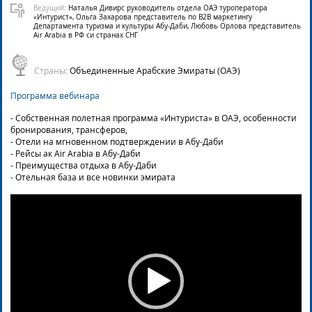
Ведущий:
Наталья Дивирс руководитель отдела ОАЭ туроператора
«Интурист», Ольга Захарова представитель по B2B маркетингу
Департамента туризма и культуры Абу-Даби, Любовь Орлова представитель
Air Arabia в РФ си странах СНГ
Страны:
Объединенные Арабские Эмираты (ОАЭ)
Программа вебинара
- Собственная полетная программа «Интуриста» в ОАЭ, особенности
бронирования, трансферов,
- Отели на мгновенном подтверждении в Абу-Даби
- Рейсы ак Air Arabia в Абу-Даби
- Преимущества отдыха в Абу-Даби
- Отельная база и все новинки эмирата
Video
Player