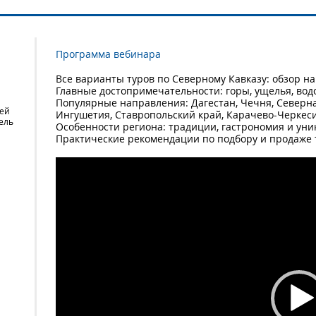
Программа вебинара
Все варианты туров по Северному Кавказу: обзор 
Главные достопримечательности: горы, ущелья, вод
Популярные направления: Дагестан, Чечня, Северн
щей
Ингушетия, Ставропольский край, Карачево-Черкес
ель
Особенности региона: традиции, гастрономия и уни
Практические рекомендации по подбору и продаже 
Video
Player