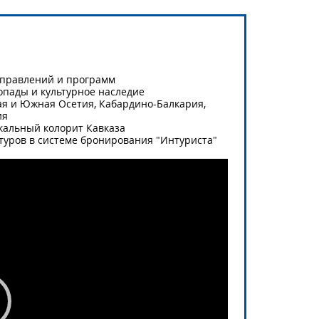
направлений и программ
опады и культурное наследие
ая и Южная Осетия, Кабардино-Балкария,
ия
кальный колорит Кавказа
туров в системе бронирования "Интуриста"