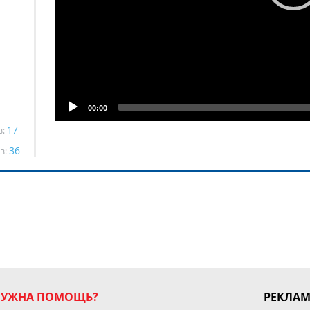
00:00
17
в:
36
в:
НУЖНА ПОМОЩЬ?
РЕКЛА