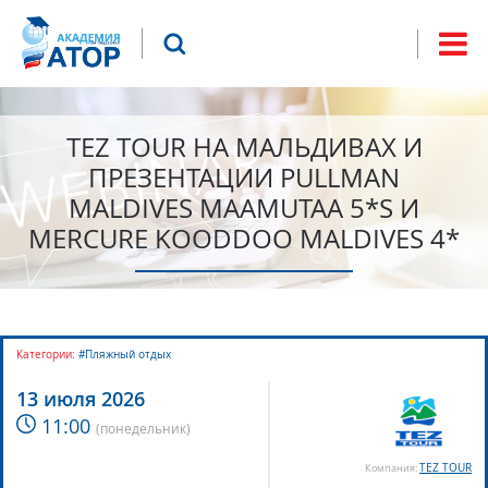
Jump to navigation
Что будем искать?
Форма
поиска
TEZ TOUR НА МАЛЬДИВАХ И
ПРЕЗЕНТАЦИИ PULLMAN
MALDIVES MAAMUTAA 5*S И
MERCURE KOODDOO MALDIVES 4*
Категории:
#Пляжный отдых
13 июля 2026
11:00
(
понедельник
)
TEZ TOUR
Компания: