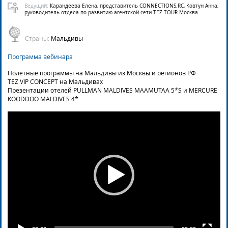
Ведущий:
Карандеева Елена, представитель CONNECTIONS.RC, Ковтун Анна,
руководитель отдела по развитию агентской сети TEZ TOUR Москва
Страны:
Мальдивы
Программа вебинара
Полетные программы на Мальдивы из Москвы и регионов РФ
TEZ VIP CONCEPT на Мальдивах
Презентации отелей PULLMAN MALDIVES MAAMUTAA 5*S и MERCURE
KOODDOO MALDIVES 4*
Video
Player