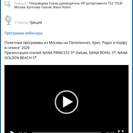
Ведущий:
Плешивцева Елена, руководитель VIP департамента TEZ TOUR
Москва, Кутепова Таисия, Nana Hotels
Страны:
Греция
Программа вебинара
Полетные программы из Москвы на Пелопоннес, Крит, Родос и Корфу
в сезоне' 2026
Презентация отелей NANA PRINCESS 5* Deluxe, NANA ROYAL 5*, NANA
GOLDEN BEACH 5*
Video
Player