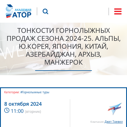
Jump to navigation
Что будем искать?
Форма
поиска
ТОНКОСТИ ГОРНОЛЫЖНЫХ
ПРОДАЖ СЕЗОНА 2024-25. АЛЬПЫ,
Ю.КОРЕЯ, ЯПОНИЯ, КИТАЙ,
АЗЕРБАЙДЖАН, АРХЫЗ,
МАНЖЕРОК
Категории:
#Горнолыжные туры
8 октября 2024
11:00
(
вторник
)
Джет Тревел
Компания: