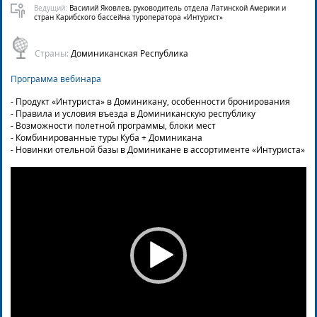
Ведущий:
Василий Яковлев, руководитель отдела Латинской Америки и
стран Карибского бассейна туроператора «Интурист»
Страны:
Доминиканская Республика
Программа вебинара
- Продукт «Интуриста» в Доминикану, особенности бронирования
- Правила и условия въезда в Доминиканскую республику
- Возможности полетной программы, блоки мест
- Комбинированные туры Куба + Доминикана
- Новинки отельной базы в Доминикане в ассортименте «Интуриста»
Video
Player