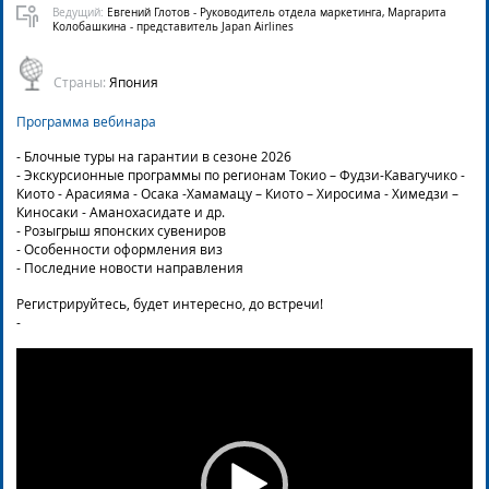
Ведущий:
Евгений Глотов - Руководитель отдела маркетинга, Маргарита
Колобашкина - представитель Japan Airlines
Страны:
Япония
Программа вебинара
- Блочные туры на гарантии в сезоне 2026
- Экскурсионные программы по регионам Токио – Фудзи-Кавагучико -
Киото - Арасияма - Осака -Хамамацу – Киото – Хиросима - Химедзи –
Киносаки - Аманохасидате и др.
- Розыгрыш японских сувениров
- Особенности оформления виз
- Последние новости направления
Регистрируйтесь, будет интересно, до встречи!
-
Video
Player