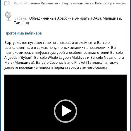
Ведущий:
Евгения Руссиянова - Представитель Barcelo Hotel Group в России
Страны:
Объединенные Арабские Эмираты (ОАЭ), Мальдивы,
Таиланд
Программа вебинара
Виртуальное путешествие по знаковым отелям сети Barcelo,
расположенным в самых популярных зимних направлениях. Вы
познакомитесь с инфраструктурой и особенностями отелей Barcelo
Al Jaddaf (Дубай), Barcelo Whale Lagoon Maldives и Barcelo Nasandhura
Male (Мальдивы), Barcelo Coconut Island Phuket (Таиланд), а также
узнаете последние новости перед стартом зимнего сезона
Video
Player