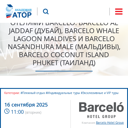
Jump to navigation
Что будем искать?
ЗИМНИЕ НАПРАВЛЕНИЯ С
Форма
ОТЕЛЯМИ BARCELO: BARCELO AL
поиска
JADDAF (ДУБАЙ), BARCELO WHALE
LAGOON MALDIVES И BARCELO
NASANDHURA MALE (МАЛЬДИВЫ),
BARCELO COCONUT ISLAND
PHUKET (ТАИЛАНД)
Категории:
#Пляжный отдых #Индивидуальные туры #Эксклюзивные и VIP туры
16 сентября 2025
11:00
(
вторник
)
Barcelo Hotel Group
Компания: