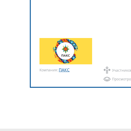
ПАКС
Компания:
Участнико
Просмотро