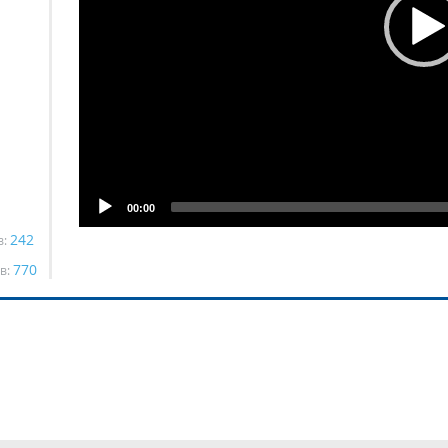
00:00
242
в:
770
в: