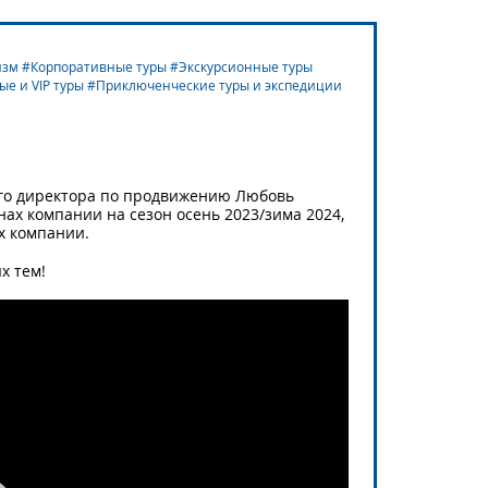
зм #Корпоративные туры #Экскурсионные туры
е и VIP туры #Приключенческие туры и экспедиции
ого директора по продвижению Любовь
нах компании на сезон осень 2023/зима 2024,
х компании.
х тем!